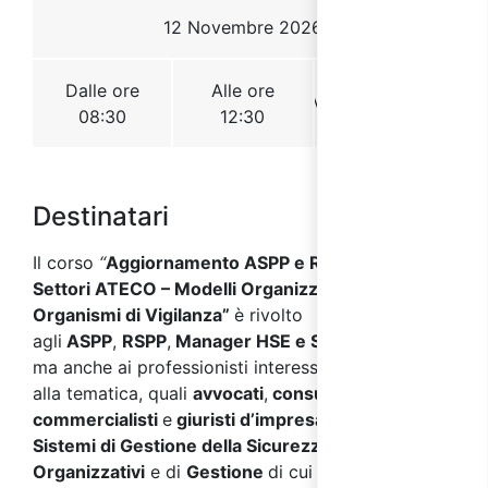
Destinatari
Il corso
“
Aggiornamento ASPP e RSPP – Tutti
Settori ATECO – Modelli Organizzativi e
Organismi di Vigilanza”
è rivolto
agli
ASPP
,
RSP
P
,
Manager HSE e Specialista HSE
,
ma anche ai professionisti interessati a vario titolo
alla tematica, quali
avvocati
,
consulenti
,
dottori
commercialisti
e
giuristi d’impresa
,
consulenti sui
Sistemi di Gestione della Sicurezza
e
Modelli
Organizzativi
e di
Gestione
di cui al
D. Lgs.