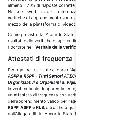
almeno il 70% di risposte corrette.
Nei corsi svolti in videoconferenza sincrona le
verifiche di apprendimento sono svolte online, per
mezzo della piattaforma di videoconferenza.
Come previsto dall’Accordo Stato Regioni 2025, i
risultati delle verifiche di apprendimento saranno
riportate nel “
Verbale delle verifiche finali
”.
Attestati di frequenza
Per ogni partecipante al corso
“
Aggiornamento
ASPP e RSPP – Tutti Settori ATECO – Modelli
Organizzativi e Organismi di Vigilanza
”,
superata
la verifica finale di apprendimento
,
verrà rilasciato
un attestato di frequenza con verifica
dell'apprendimento valido per
l’aggiornamento
RSPP, ASPP e RLS
,
oltre che a quanto previsto
dall’Allegato III dell’Accordo Stato Regioni del