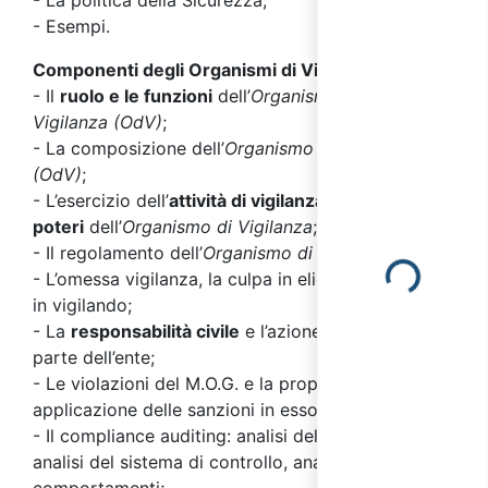
- La politica della Sicurezza;
- Esempi.
Componenti degli Organismi di Vigilanza OdV
- Il
ruolo e le funzioni
dell’
Organismo di
Vigilanza (OdV)
;
- La composizione dell’
Organismo di Vigilanza
(OdV)
;
- L’esercizio dell’
attività di vigilanza
e l’
ambito dei
poteri
dell’
Organismo di Vigilanza
;
- Il regolamento dell’
Organismo di Vigilanza
;
Loading...
- L’omessa vigilanza, la culpa in eligendo e la culpa
in vigilando;
- La
responsabilità civile
e l’azione di rivalsa da
parte dell’ente;
- Le violazioni del M.O.G. e la proposta di
applicazione delle sanzioni in esso previste;
- Il compliance auditing: analisi del processo,
analisi del sistema di controllo, analisi dei