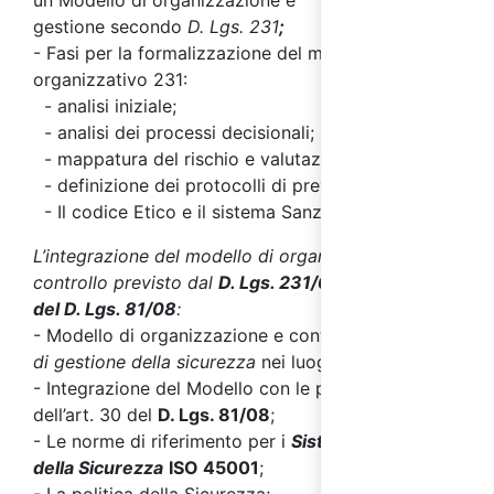
un
Modello di organizzazione e
gestione
secondo
D. Lgs. 231
;
- Fasi per la formalizzazione del modello
organizzativo 231:
- analisi iniziale;
- analisi dei processi decisionali;
- mappatura del rischio e valutazione del rischio;
- definizione dei protocolli di prevenzione;
- Il codice Etico e il sistema Sanzionatorio.
L’integrazione del modello di organizzazione e
controllo previsto dal
D. Lgs. 231/01
con l’
art. 30
del D. Lgs. 81/08
:
- Modello di organizzazione e controllo e
sistema
di gestione della sicurezza
nei luoghi di lavoro;
- Integrazione del Modello con le previsioni
dell’art. 30 del
D. Lgs. 81/08
;
- Le norme di riferimento per i
Sistemi di Gestione
della Sicurezza
ISO 45001
;