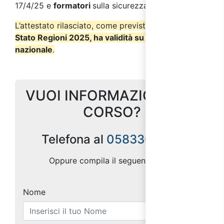
17/4/25 e
formatori
sulla sicurezza (D.I. 6/3/13).
L’attestato rilasciato, come previsto dall’
Accordo
Stato Regioni 2025, ha validità su tutto il territorio
nazionale
.
VUOI INFORMAZIONI SUL
CORSO?
Telefona al
0583309790
Oppure compila il seguente form:
Nome