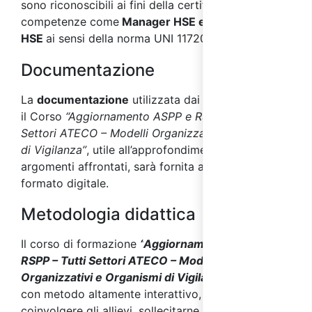
sono riconoscibili ai fini della certificazione delle
competenze come
Manager HSE e Specialista
HSE
ai sensi della norma UNI 11720.
Documentazione
La
documentazione
utilizzata dai docenti durante
il Corso
“Aggiornamento ASPP e RSPP – Tutti
Settori ATECO – Modelli Organizzativi e Organismi
di Vigilanza”
, utile all’approfondimento degli
argomenti affrontati, sarà fornita ai partecipanti in
formato digitale.
Metodologia didattica
Il corso di formazione
“
Aggiornamento ASPP e
RSPP – Tutti Settori ATECO – Modelli
Organizzativi e Organismi di Vigilanza
”
è svolto
con metodo altamente interattivo, in modo da
coinvolgere gli allievi, sollecitarne l'interesse,