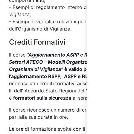
comportamenti;
- Esempi di regolamento interno dell'
Organismo di
Vigilanza
;
- Esempi di verbali e relazioni periodiche
dell’Organismo di Vigilanza.
Crediti Formativi
Il corso
“Aggiornamento ASPP e RSPP – Tutti
Settori ATECO – Modelli Organizzativi e
Organismi di Vigilanza”
è valido per
l’aggiornamento RSPP, ASPP e RLS.
Inoltre sono
riconosciuti i crediti formativi ai sensi dell’Allegato
III dell’ Accordo Stato Regioni del 17/04/2025
e
formatori sulla sicurezza
ai sensi del D.I. 6/3/13.
Il corso riconosce un numero di crediti formativi
pari alla sua durata in ore.
Le ore di formazione svolte con il presente corso