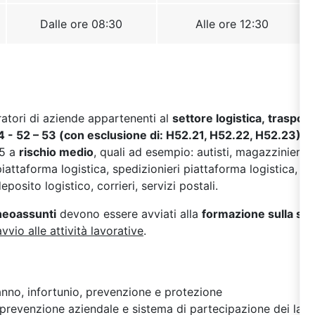
oratori di aziende appartenenti al
settore logistica, traspo
 - 52 – 53
(con esclusione di: H52.21, H52.22, H52.23)
, 
25 a
rischio medio
, quali ad esempio: autisti, magazzinieri p
attaforma logistica, spedizionieri piattaforma logistica, add
posito logistico, corrieri, servizi postali.
 neoassunti
devono essere avviati alla
formazione sulla si
avvio alle attività lavorative
.
danno, infortunio, prevenzione e protezione
prevenzione aziendale e sistema di partecipazione dei lavor