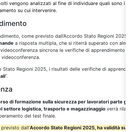
colti vengono analizzati al fine di individuare quali sono i 
oramento su cui intervenire.
ndimento
endimento, come previsto dall’Accordo Stato Regioni 2025
s
mande
a risposta multipla, che si riterrà superato con almen
in videoconferenza sincrona le verifiche di apprendimento so
i videoconferenza.
Stato Regioni 2025, i risultati delle verifiche di apprendi
ali
”.
enza
rso di formazione sulla sicurezza per lavoratori parte ge
l settore logistica, trasporto e magazzinaggio
verrà rilasc
peramento del test finale.
 previsto dall’
Accordo Stato Regioni 2025, ha validità su tut