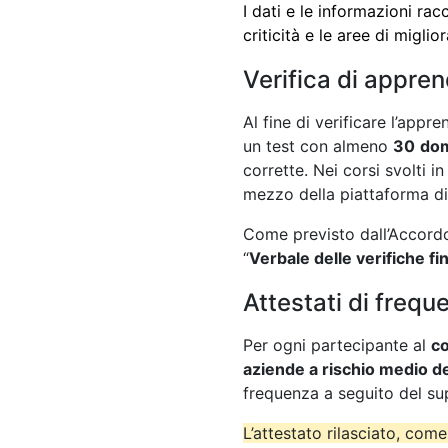
I dati e le informazioni rac
criticità e le aree di migli
Verifica di appre
Al fine di
verificare l’appr
un test con almeno
30
do
corrette. Nei corsi svolti 
mezzo della piattaforma d
Come previsto dall’Accordo 
“
Verbale delle verifiche fin
Attestati di frequ
Per ogni partecipante al
co
aziende a rischio medio de
frequenza a seguito del su
L’attestato rilasciato, come