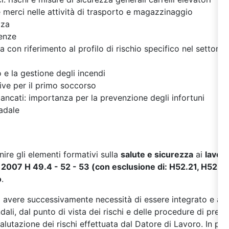
merci nelle attività di trasporto e magazzinaggio
zza
enze
 con riferimento al profilo di rischio specifico nel settore 
 e la gestione degli incendi
ve per il primo soccorso
mancati: importanza per la prevenzione degli infortuni
radale
rnire gli elementi formativi sulla
salute e sicurezza
ai
lavora
007 H 49.4 - 52 - 53 (con esclusione di: H52.21, H52.2
o
.
à avere successivamente necessità di essere integrato e am
ndali, dal punto di vista dei rischi e delle procedure di pre
valutazione dei rischi effettuata dal Datore di Lavoro. In p