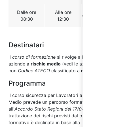
Destinatari
Il
corso di formazione
si rivolge a
lavoratori
di
aziende a
rischio medio
(vedi le aziende
con
Codi
ce ATECO
classificato a
rischio medio
).
Programma
Il corso sicurezza per Lavoratori a rischio
Medio prevede un percorso
formativo conforme
all'
Accordo Stato Regioni del 17/04/2025
e la
tratt
azione dei rischi previsti dal progetto
formativo è declinata in base alla loro tipica