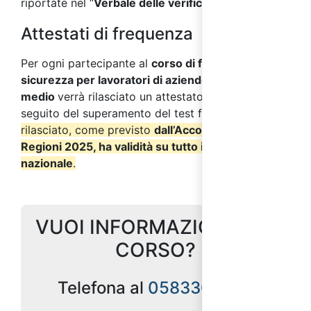
riportate nel “
Verbale delle verifiche finali
”.
Attestati di frequenza
Per ogni partecipante al
corso di formazione sulla
sicurezza per lavoratori di aziende a rischio
medio
verrà rilasciato un attestato di frequenza a
seguito del superamento del test finale.
L’attestato
rilasciato, come previsto
dall’Accordo Stato
Regioni 2025, ha validità su tutto il territorio
nazionale
.
VUOI INFORMAZIONI SUL
CORSO?
Telefona al
0583309790