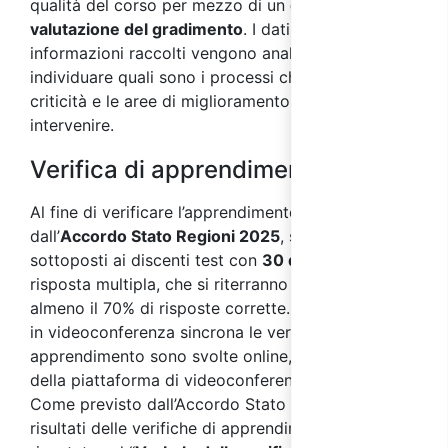
qualità del corso per mezzo di un
questionario di
valutazione del gradimento
. I dati e le
informazioni raccolti vengono analizzati al fine di
individuare quali sono i processi che presentano
criticità e le aree di miglioramento su cui
intervenire.
Verifica di apprendimento
Al fine di verificare l’apprendimento, come previsto
dall’
Accordo Stato Regioni 2025
, saranno
sottoposti ai discenti test con
30 domande
a
risposta multipla, che si riterranno superati con
almeno il 70% di risposte corrette. Nei corsi svolti
in videoconferenza sincrona le verifiche di
apprendimento sono svolte online, per mezzo
della piattaforma di videoconferenza sincrona.
Come previsto dall’Accordo Stato Regioni 2025, i
risultati delle verifiche di apprendimento saranno