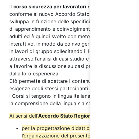
Il
corso sicurezza per lavoratori rischio medio
,
conforme al nuovo Accordo Stato Regioni 2025,
si
sviluppa in funzione delle specificità dei processi
di apprendimento e coinvolgimento tipici degli
adulti ed è quindi svolto con metodo altamente
interattivo, in modo da coinvolgere i partecipanti
in lavori di gruppo sollecitando il loro interesse
attraverso l’analisi di casi studio e simulazioni volte
a favorire la discussione su casi pratici provenienti
dalla loro esperienza.
Ciò permette di adattare i contenuti del corso alle
esigenze degli stessi partecipanti. Ricordiamo che
i Corsi si tengono in lingua italiana ed è necessaria
la comprensione della lingua sia scritta che orale.
Ai sensi dell’
Accordo Stato Regioni del 17/4/2025
:
per la progettazione didattica e
l’organizzazione del presente corso è stato