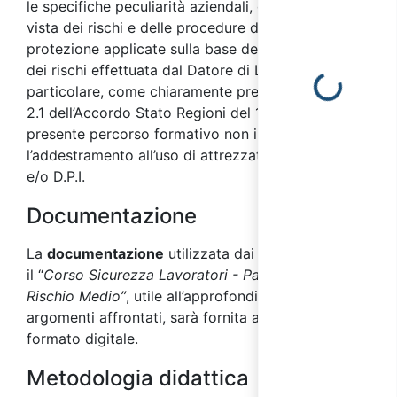
le specifiche peculiarità aziendali, dal punto di
vista dei rischi e delle procedure di prevenzione e
protezione applicate sulla base della valutazione
dei rischi effettuata dal Datore di Lavoro. In
Loading...
particolare, come chiaramente precisato dal punto
2.1 dell’Accordo Stato Regioni del 17/04/2025, il
presente percorso formativo non include
l’addestramento all’uso di attrezzature di lavoro
e/o D.P.I.
Documentazione
La
documentazione
utilizzata dai docenti durante
il “
Corso Sicurezza Lavoratori - Parte Specifica
Rischio Medio”
, utile all’approfondimento degli
argomenti affrontati, sarà fornita ai partecipanti in
formato digitale.
Metodologia didattica