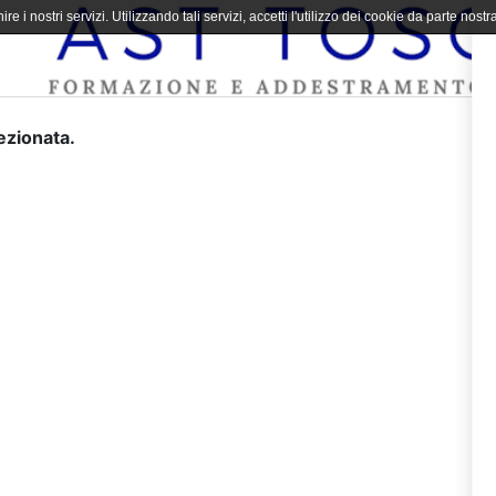
ire i nostri servizi. Utilizzando tali servizi, accetti l'utilizzo dei cookie da parte nostra
lezionata.