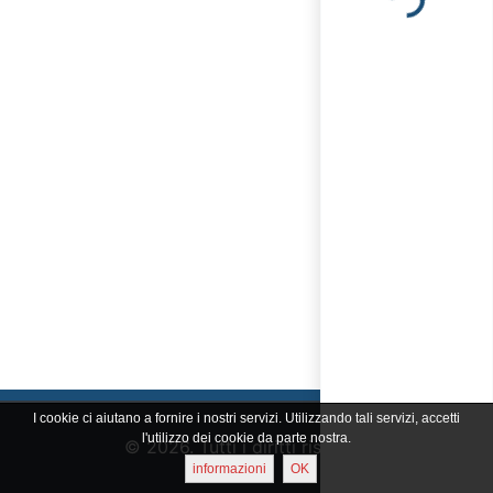
Loading...
I cookie ci aiutano a fornire i nostri servizi. Utilizzando tali servizi, accetti
l'utilizzo dei cookie da parte nostra.
© 2026. Tutti i diritti riservati
informazioni
OK