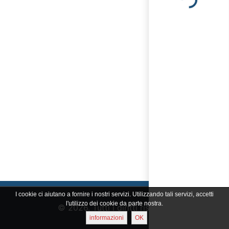
Loading...
I cookie ci aiutano a fornire i nostri servizi. Utilizzando tali servizi, accetti
l'utilizzo dei cookie da parte nostra.
© 2026. Tutti i diritti riservati
informazioni
OK