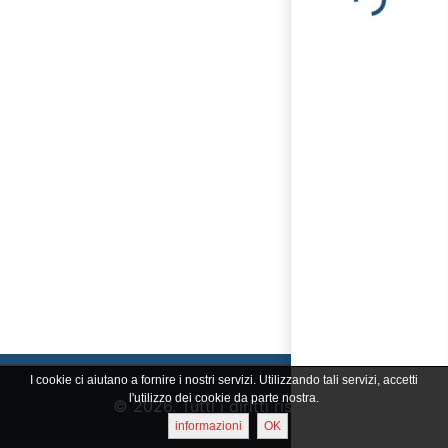
Loading...
I cookie ci aiutano a fornire i nostri servizi. Utilizzando tali servizi, accetti
l'utilizzo dei cookie da parte nostra.
© 2026. Tutti i diritti riservati
informazioni
OK